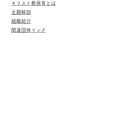
キリスト教保育とは
主題解説
組織紹介
関連団体リンク
お知らせ
会員ページメニュー
講演会・研修会のご案内
講演会動画アーカイブ
部会だより
年間行事一覧表
印刷物のダウンロード
お問い合わせ
​個人情報保護方針